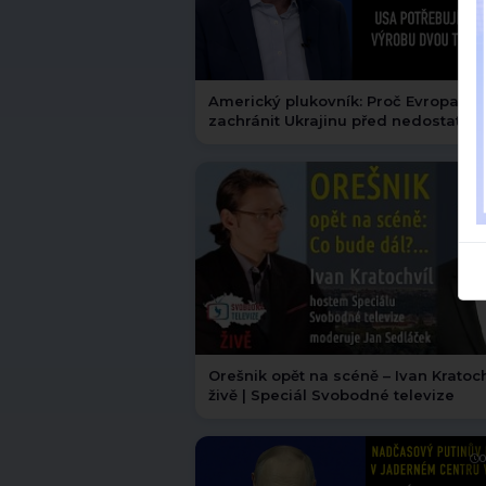
Americký plukovník: Proč Evropa n
zachránit Ukrajinu před nedostatk
raket Patriot?
0
Orešnik opět na scéně – Ivan Kratoch
živě | Speciál Svobodné televize
0