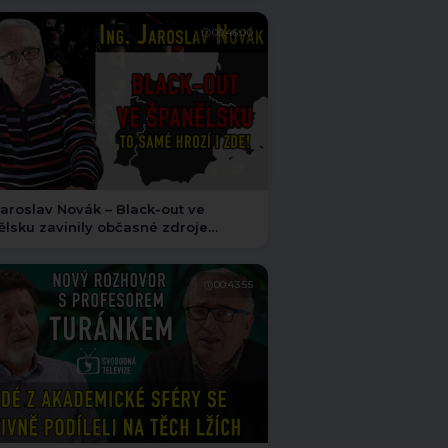
00:46:00
Jaroslav Novák – Black-out ve
lsku zavinily občasné zdroje
ie. To samé hrozí i zde
00:43:55