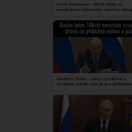
Anna Urbanová - Od té doby co
používáme zahraniční vakcíny, stou
počet závažných dětských nemocí
0
Vladimir Putin - Letos vyrobíme a
dodáme 10krát více dronů (přibližně
milion a půl) | české titulky
0