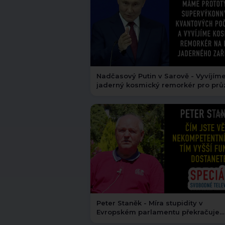
Nadčasový Putin v Sarově - Vyvíjíme
jaderný kosmický remorkér pro pr
hlubokého vesmíru #putin
0
Peter Staněk - Míra stupidity v
Evropském parlamentu překračuje
všechny meze #peterstanek