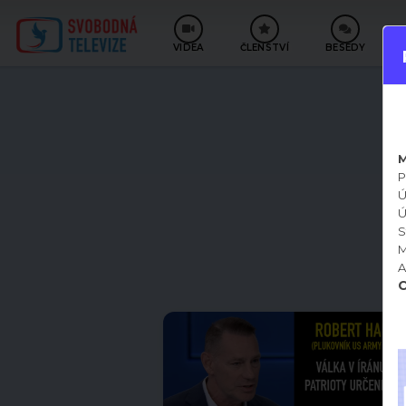
VIDEA
ČLENSTVÍ
BESEDY
M
P
Ú
Ú
S
M
A
C
0