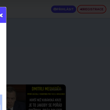
PŘIHLÁSIT
REGISTRACE
×
00:05:01