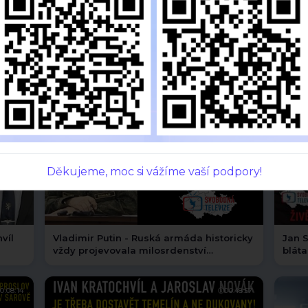
emůže
Pr.A.S.E: – Speciál s hostem: Petr MACH |
Dmit
em
#fackazprava
globá
nezm
1:07:58
00:11:38
Děkujeme, moc si vážíme vaší podpory!
víl
Vladimir Putin - Ruská armáda historicky
Jan S
vždy projevovala milosrdenství
bláta
poraženému nepříteli
0:08:14
00:48:57