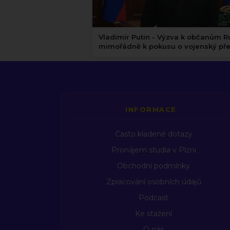
Vladimir Putin - Výzva k občanům Ruska
mimořádně k pokusu o vojenský pře
INFORMACE
Často kladené dotazy
Pronájem studia v Plzni
Obchodní podmínky
Zpracování osobních údajů
Podcast
Ke stažení
O nás