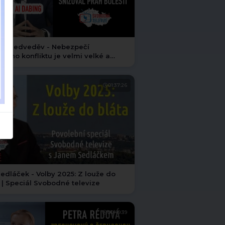
rij Medveděv - Nebezpečí
lního konfliktu je velmi velké a
enšuje se!
01:37:26
edláček - Volby 2025: Z louže do
 | Speciál Svobodné televize
00:49:39