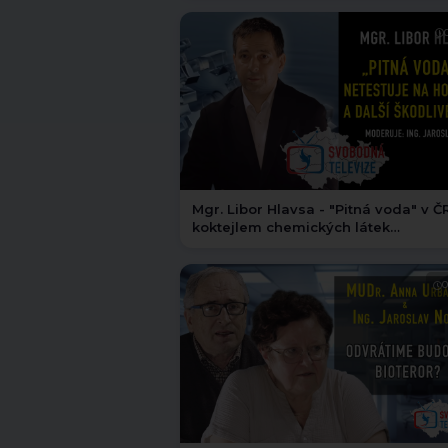
Mgr. Libor Hlavsa - "Pitná voda" v ČR
koktejlem chemických látek
#svobodnatelevize
0