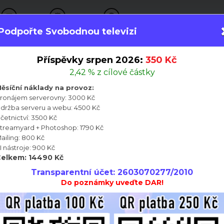
ČLÁNKY
PLATFORMY
INFORMACE
Podpořte Svobodnou televizi
Příspěvky srpen 2026:
350 Kč
2,42 % z cílové částky
ěsíční náklady na provoz:
Speciály
ronájem serverovny: 3000 Kč
držba serveru a webu: 4500 Kč
četnictví: 3500 Kč
treamyard + Photoshop: 1790 Kč
ailing: 800 Kč
I nástroje: 900 Kč
Speciály Svobodné televize na různá aktuální témata.
elkem: 14490 Kč
Transparentní účet: 2603070277/2010
Do poznámky uveďte DAR!
0:06:49
00:57:21