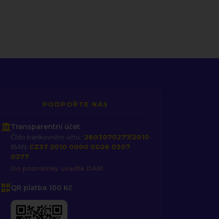
PODPOŘTE NÁS
Transparentní účet
Číslo bankovního účtu::
2603070277/2010
IBAN:
CZ37 2010 0000 0026 0307
0277
Do poznámky uveďte DAR!
QR platba 100 Kč