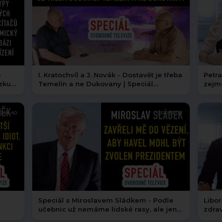
I. Kratochvíl a J. Novák - Dostavět je třeba
Petra
ůzkum
Temelín a ne Dukovany | Speciál
zejmén
Svobodné televize
Svob
0:44:40
00:57:08
Speciál s Miroslavem Sládkem - Podle
Libor
učebnic už nemáme lidské rasy, ale jen
zdrav
plemena
Jaro