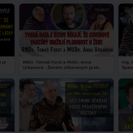
00:37:19
01:00:25
 je
RNDr. Tomáš Fürst a MUDr. Anna
Ing. 
Urbanová - Ženám očkovaným proti
Španě
covidu se rodí méně dětí
energ
0:43:32
00:52:26