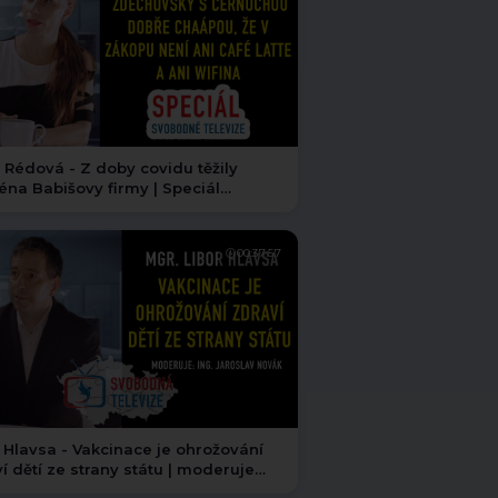
 Rédová - Z doby covidu těžily
a Babišovy firmy | Speciál
odné televize
00:37:57
 Hlavsa - Vakcinace je ohrožování
í dětí ze strany státu | moderuje
slav Novák