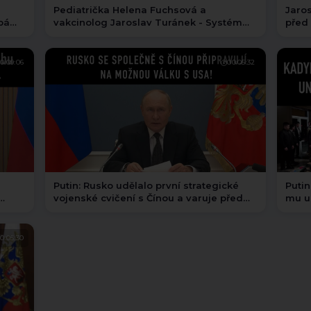
Pediatrička Helena Fuchsová a
Jaro
pá
vakcinolog Jaroslav Turánek - Systém
před 
hazarduje se zdravím našich dětí
na Co
0:09:06
00:05:32
Putin: Rusko udělalo první strategické
Putin
vojenské cvičení s Čínou a varuje před
mu u
USA - české titulky
české
0:05:30