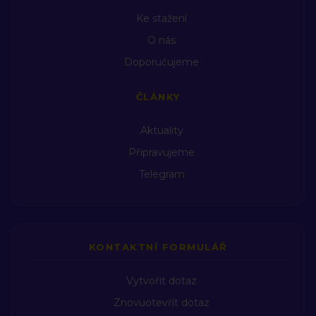
nvYMmVoao8GMzykAg
Ke stažení
O nás
Doporučujeme
ČLÁNKY
Aktuality
Připravujeme
Telegram
KONTAKTNÍ FORMULÁŘ
Vytvořit dotaz
Znovuotevřít dotaz