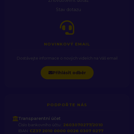
Znovuotevřít dotaz
televize/id1658293668?l=cs
https://open.spotify.com/show/1xvg28trnUAGwXWhfmW5G
Stav dotazu
trump
siťinpching
NOVINKOVÝ EMAIL
Dostávejte informace o nových videích na Váš email
Přihlásit odběr
PODPOŘTE NÁS
Transparentní účet
Číslo bankovního účtu::
2603070277/2010
IBAN:
CZ37 2010 0000 0026 0307 0277