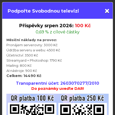
×
PŘIHLÁSIT
Podpořte Svobodnou televizi
16. 8. 2025
Příspěvky srpen 2026:
100 Kč
0,69 % z cílové částky
NADSVĚT s hostem: Zbyněk Prousek \ 9. srpna
Měsíční náklady na provoz:
2025
Pronájem serverovny: 3000 Kč
Údržba serveru a webu: 4500 Kč
Účetnictví: 3500 Kč
Streamyard + Photoshop: 1790 Kč
Mailing: 800 Kč
nadsvět
zbyněk prousek
svět kolem nás
AI nástroje: 900 Kč
Celkem: 14490 Kč
Celý popis
Transparentní účet: 2603070277/2010
Do poznámky uveďte DAR!
Diskuze