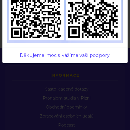
Přihlaste se
pro přidání komentáře.
Načítám diskuzi…
Děkujeme, moc si vážíme vaší podpory!
INFORMACE
Často kladené dotazy
Pronájem studia v Plzni
Obchodní podmínky
Zpracování osobních údajů
Podcast