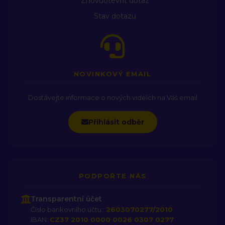
Znovuotevřít dotaz
SLEDUJTE DALŠÍ NÁŠ OBSAH? Instagram:
https://www.instagram.com/klenotyzivota Facebook:
Stav dotazu
https://bit.ly/faceboo-klenotyzivota Svobodná televize:
https://svobodnatelevize.info PODCASTY? Spotify:
https://spoti.fi/3SKshf1 Apple Podcasts:
https://apple.co/3WPDvQG ? Vytvořila Svobodná televize
NOVINKOVÝ EMAIL
Dostávejte informace o nových videích na Váš email
Přihlásit odběr
PODPOŘTE NÁS
Transparentní účet
Číslo bankovního účtu::
2603070277/2010
IBAN:
CZ37 2010 0000 0026 0307 0277