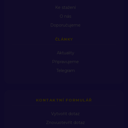
https://podcasts.apple.com/cz/podcast/svobodn%C3%A1-
Ke stažení
televize/id1658293668?l=cs
O nás
https://open.spotify.com/show/1xvg28trnUAGwXWhfmW5G
Doporučujeme
jaroslav tichý
jan sedláček
ČLÁNKY
Aktuality
Připravujeme
Telegram
KONTAKTNÍ FORMULÁŘ
Vytvořit dotaz
Znovuotevřít dotaz