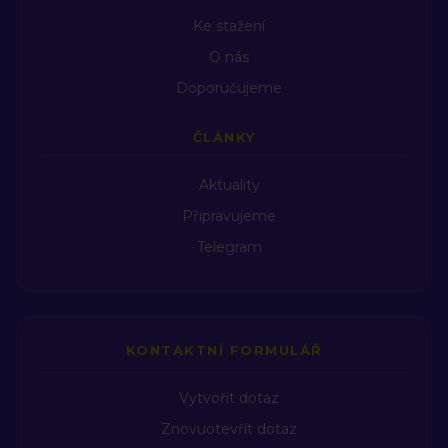
Hvězdných rodů - Dr. Beatrix Czeizel a Aniko Gresko a
Ke stažení
autorce tohoto videa - Leslie Shankman, která je jejich
O nás
nejbližší spolupracovnicí. České titulky se souhlasem
Doporučujeme
autorek vytvořila Monika Kovářová. Originál videa v
angličtině: https://youtu.be/ioXGXiK35HA?
si=kdaUv50dp4koobGX Knihy ve slovenštině možno
ČLÁNKY
zakoupit zde: https://hviezdnerody.com/product-
category/knihy/ Rozhovory s Monikou Baudyšovou a
Aktuality
Janou Lantajovou na téma Hvězdné rody:
Připravujeme
https://youtu.be/LfROiBEIv_M
Telegram
https://youtu.be/5Par13WND90
https://youtu.be/WEqILd5IlP0 Podpořit vznik dalších
titulků můžete zakoupením našeho prémiového obsahu
zde: https://svobodnatelevize.info/premium/ Děkujeme!
KONTAKTNÍ FORMULÁŘ
Vytvořit dotaz
Znovuotevřít dotaz