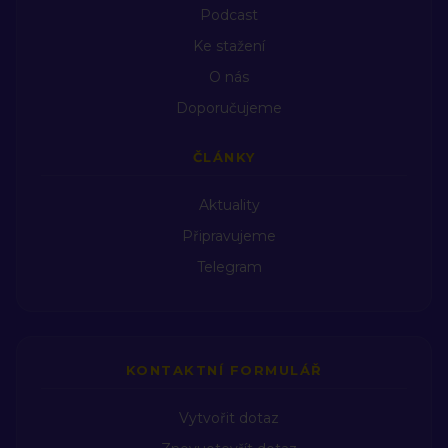
Podcast
usa
havaj
revoluce
expanze
španělsko
Ke stažení
O nás
Doporučujeme
ČLÁNKY
Aktuality
Připravujeme
Telegram
KONTAKTNÍ FORMULÁŘ
Vytvořit dotaz