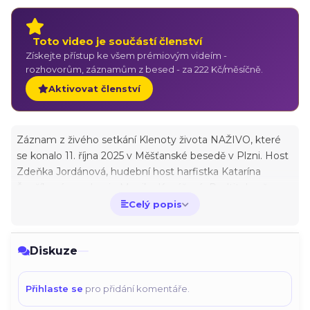
Toto video je součástí členství
Získejte přístup ke všem prémiovým videím -
rozhovorům, záznamům z besed - za 222 Kč/měsíčně.
Aktivovat členství
Záznam z živého setkání Klenoty života NAŽIVO, které
se konalo 11. října 2025 v Měšťanské besedě v Plzni. Host
Zdeňka Jordánová, hudební host harfistka Katarína
Ševčíková, moderuje Monika Kovářová Podtitul večera:
Nová Země, vzpomínky duše a kouzelná harfa Pokud
Celý popis
uvažujete o zakoupení tohoto záznamu, můžete se
ZDE podívat na krátkou ukázku. Toto setkání se neslo v
Diskuze
duchu Nové Země. Naše srdce naplnily příběhy Zdeňky
Jordánové i harmonizující tóny harfy Kataríny Ševčíkové.
Toto spojení se nás všech dotýkalo až do hloubek našich
Přihlaste se
pro přidání komentáře.
duší. V průběhu večera vyvstala témata vzpomínky na