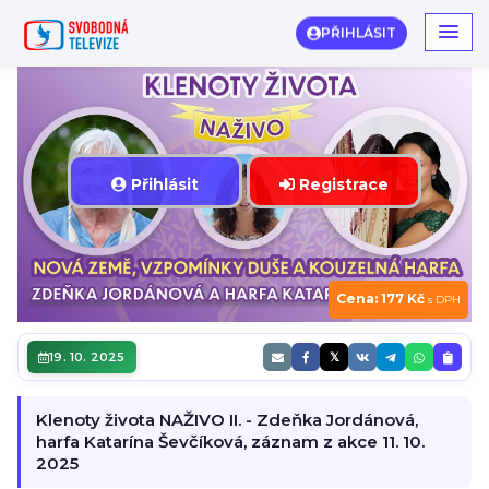
PŘIHLÁSIT
Přihlásit
Registrace
Cena: 177 Kč
s DPH
19. 10. 2025
𝕏
Klenoty života NAŽIVO II. - Zdeňka Jordánová,
harfa Katarína Ševčíková, záznam z akce 11. 10.
2025