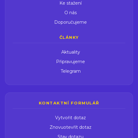
Ke stažení
01:51:18 Závěrem 01:56:27 Závěrečné tóny na harfu a
O nás
píseň
Doporučujeme
ČLÁNKY
Aktuality
Připravujeme
Telegram
KONTAKTNÍ FORMULÁŘ
Vytvořit dotaz
Znovuotevřít dotaz
Stav dotazu