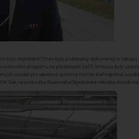
EU: co bylo objednáno?Dnes byly podepsány dokumenty o nákupu t
ámci úvěrového programu na přezbrojení SAFE.Smlouvy byly uzavře
ůrných vozidel pro raketové systémy Homar-K;▪️Podpůrná vozidla
K Rak na podvozku Rosomak;▪️Objednávka několika stovek tisí