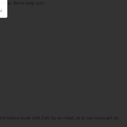
zdroje. Berte tedy tyto
u.
 lidstvo bude čelit.Dalo by se čekat, že je čas nastoupit do