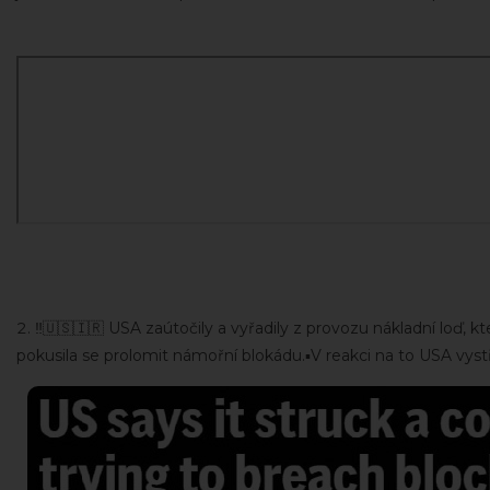
‼️🇺🇸🇮🇷 USA zaútočily a vyřadily z provozu nákladní loď, 
pokusila se prolomit námořní blokádu.▪️V reakci na to USA vystře