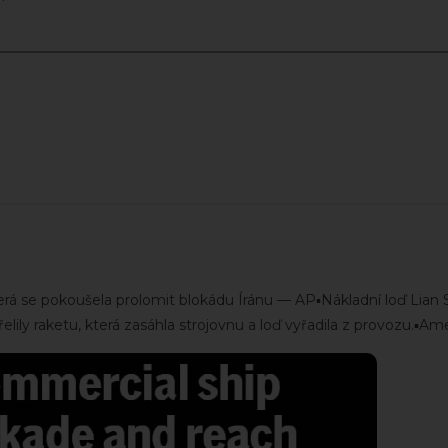
která se pokoušela prolomit blokádu Íránu — AP▪️Nákladní loď Lian 
lily raketu, která zasáhla strojovnu a loď vyřadila z provozu.▪️Ame