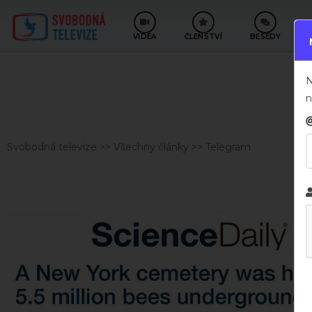
VIDEA
ČLENSTVÍ
BESEDY
N
n
Svobodná televize
>>
Všechny články
>>
Telegram
T