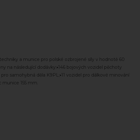
echniky a munice pro polské ozbrojené síly v hodnotě 60
ny na následující dodávky:▪️146 bojových vozidel pěchoty
 pro samohybná děla K9PL;▪️11 vozidel pro dálkové minování
c munice 155 mm.