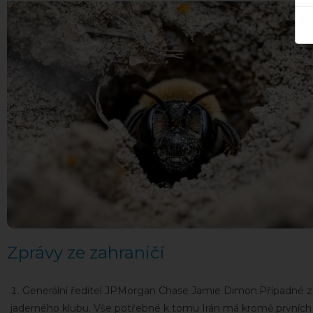
Zprávy ze zahraničí
Generální ředitel JPMorgan Chase Jamie Dimon:Případné získá
jaderného klubu. Vše potřebné k tomu Irán má kromě prvních 