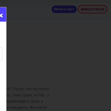
PŘIHLÁSIT
REGISTRACE
×
26
u včel“: Počet včel na tomto
nu.„Vědci zjistili, že hřb... |
 nejdůležitějších zpráv a
odin na telegramu. Neručíme