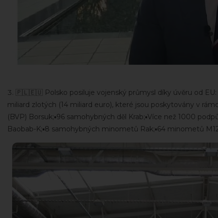
🇵🇱🇪🇺 Polsko posiluje vojenský průmysl díky úvěru od 
miliard zlotých (14 miliard euro), které jsou poskytovány v r
(BVP) Borsuk;▪️96 samohybných děl Krab;▪️Více než 1000 podp
Baobab-K;▪️8 samohybných minometů Rak;▪️64 minometů M120