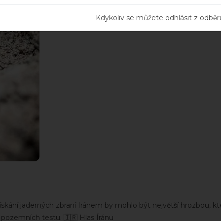
za pravdivost těchto zpráv a ani neověřujeme 
informace s rezervou.
Kdykoliv se můžete odhlásit z odběr
ní jaderných zbraní Iránem by mohlo být největší hrozbou, které
pozemních testu. 🇮🇷 Hlas Íránu