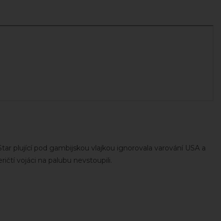
Star plující pod gambijskou vlajkou ignorovala varování USA a
ričtí vojáci na palubu nevstoupili.