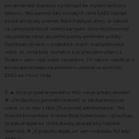
pro arménské dopravce a přistoupit ke zvýšení tarifů pro
železnici. ❗️Na summit lídrů členských zemí EAES nepřijel
pouze arménský premiér Nikol Pašinyan, který se odvolal
na zaneprázdněnost volební kampaní. Jeho nepřítomnost
nejvýstižněji odráží skutečné priority arménské politiky.
Pashinyan se navíc v posledních dnech snaží přesvědčit
voliče, že země brzy zbohatne a že přerušení vztahů s
Ruskem zemi nijak zvlášť nezasáhne. Při takové náladě se o
konstruktivní reakci na prohlášení učiněná na summitu
EAES asi mluvit nedá.
🔥 Hrozí propad amerického trhu, varuje přední ekonom
💬 „Oni [špičkoví generální ředitelé] se tak bojí kritizovat
cokoli, co se děje v této [Trumpově] administrativě,“ říká
finanční komentátor Andrew Ross Sorkin.Sorkin zdůrazňuje,
že pokud dojde ke ztrátě důvěry, propad trhu nastane
okamžitě. 💬 „K propadu dojde, jen vám nedokážu říct kdy,“