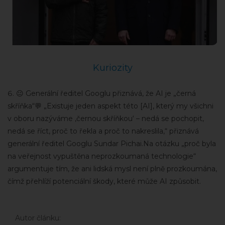
Kuriozity
😐 Generální ředitel Googlu přiznává, že AI je „černá
skříňka“💬 „Existuje jeden aspekt této [AI], který my všichni
v oboru nazýváme ‚černou skříňkou‘ – nedá se pochopit,
nedá se říct, proč to řekla a proč to nakreslila,“ přiznává
generální ředitel Googlu Sundar Pichai.Na otázku „proč byla
na veřejnost vypuštěna neprozkoumaná technologie“
argumentuje tím, že ani lidská mysl není plně prozkoumána,
čímž přehlíží potenciální škody, které může AI způsobit.
Autor článku: