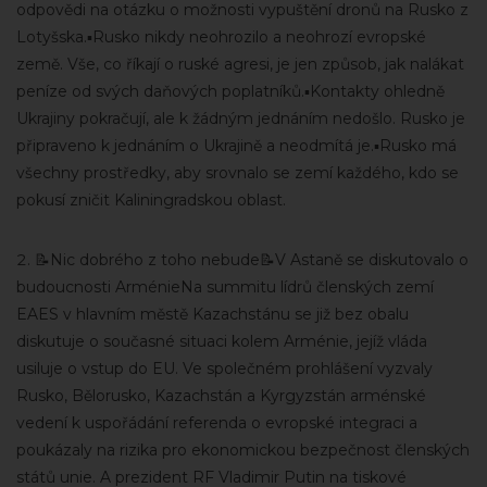
odpovědi na otázku o možnosti vypuštění dronů na Rusko z
Lotyšska.▪️Rusko nikdy neohrozilo a neohrozí evropské
země. Vše, co říkají o ruské agresi, je jen způsob, jak nalákat
peníze od svých daňových poplatníků.▪️Kontakty ohledně
Ukrajiny pokračují, ale k žádným jednáním nedošlo. Rusko je
připraveno k jednáním o Ukrajině a neodmítá je.▪️Rusko má
všechny prostředky, aby srovnalo se zemí každého, kdo se
pokusí zničit Kaliningradskou oblast.
📝Nic dobrého z toho nebude📝V Astaně se diskutovalo o
budoucnosti ArménieNa summitu lídrů členských zemí
EAES v hlavním městě Kazachstánu se již bez obalu
diskutuje o současné situaci kolem Arménie, jejíž vláda
usiluje o vstup do EU. Ve společném prohlášení vyzvaly
Rusko, Bělorusko, Kazachstán a Kyrgyzstán arménské
vedení k uspořádání referenda o evropské integraci a
poukázaly na rizika pro ekonomickou bezpečnost členských
států unie. A prezident RF Vladimir Putin na tiskové