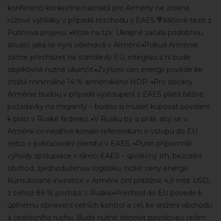
konferenci konkrétně naznačil pro Armény ne zrovna
růžové vyhlídky v případě rozchodu s EAES.🔻Klíčové teze z
Putinova projevu: ▪️Krize na tzv. Ukrajině začala podobnou
situací, jaká se nyní odehrává v Arménii.▪️Pokud Arménie
začne přecházet na standardy EU, integraci s ní bude
objektivně nutné ukončit.▪️Zvýšení cen energií povede ke
ztrátě minimálně 14 % arménského HDP. ▪️Pro občany
Arménie budou v případě vystoupení z EAES platit běžné
požadavky na migranty – budou si muset kupovat povolení
k práci v Ruské federaci. ▪️V Rusku by si přáli, aby se v
Arménii co nejdříve konalo referendum o vstupu do EU
nebo o pokračování členství v EAES. ▪️Putin připomněl
výhody spolupráce v rámci EAES – společný trh, bezcelní
obchod, zjednodušenou logistiku, nízké ceny energií.
Kumulované investice v Arménii činí přibližně 4,9 mld. USD,
z čehož 86 % pochází z Ruska.▪️Přechod do EU povede k
úplnému obnovení celních kontrol a cel, ke snížení obchodu
a cestovního ruchu. Bude nutné obnovit povolovací režim