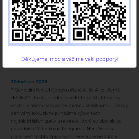
Děkujeme, moc si vážíme vaší podpory!
30.květen 2026
? Generální ředitel Googlu přiznává, že AI je „černá
skříňka“? „Existuje jeden aspekt této [AI], který my
všichni v oboru nazýváme ‚černou skříňkou‘ –... | Každý
den vám exkluzivně přinášíme výběr těch
nejdůležitějších zpráv a novinek, které se objevily za
posledních 24 hodin na telegramu. Neručíme za
pravdivost těchto zpráv a ani neověřujeme zdroje.