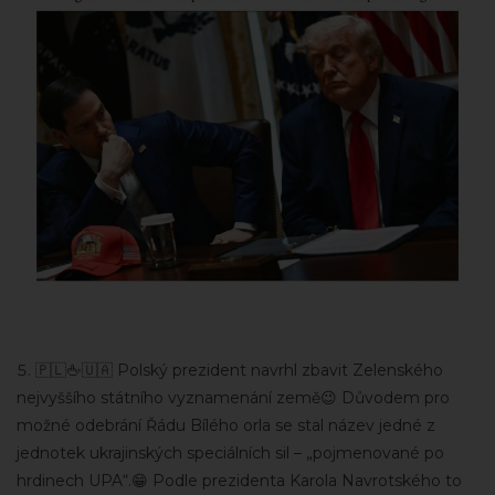
🇵🇱🖕🇺🇦 Polský prezident navrhl zbavit Zelenského
nejvyššího státního vyznamenání země😉 Důvodem pro
možné odebrání Řádu Bílého orla se stal název jedné z
jednotek ukrajinských speciálních sil – „pojmenované po
hrdinech UPA“.😁 Podle prezidenta Karola Navrotského to