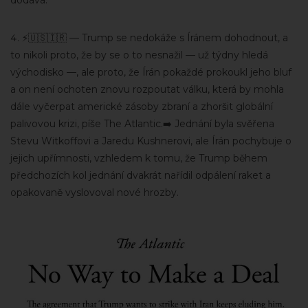
dodává.
⚡️🇺🇸🇮🇷 — Trump se nedokáže s Íránem dohodnout, a
to nikoli proto, že by se o to nesnažil — už týdny hledá
východisko —, ale proto, že Írán pokaždé prokoukl jeho bluf
a on není ochoten znovu rozpoutat válku, která by mohla
dále vyčerpat americké zásoby zbraní a zhoršit globální
palivovou krizi, píše The Atlantic.➡️ Jednání byla svěřena
Stevu Witkoffovi a Jaredu Kushnerovi, ale Írán pochybuje o
jejich upřímnosti, vzhledem k tomu, že Trump během
předchozích kol jednání dvakrát nařídil odpálení raket a
opakovaně vyslovoval nové hrozby.