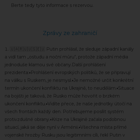
Berte tedy tyto informace s rezervou.
Zprávy ze zahraničí
🇺🇦🇷🇺🇺🇸🇪🇺 Putin prohlásil, že sleduje západní kanály
a vidí tam „ostudu a noční můru“, protože západní média
jednoduše klamou své občany.Další prohlášení
prezidenta:▪️Prohlášení evropských politiků, že se připravují
na válku s Ruskem, je nesmysl.▪️Je nemožné určit konkrétní
termín ukončení konfliktu na Ukrajině, to neudělám.▪️Situace
na bojišti je taková, že Rusko může hovořit o brzkém
ukončení konfliktu.▪️Vidíte přece, že naše jednotky útočí na
všech frontách každý den. Potřebujeme posílit systém
protivzdušné obrany.▪️Krize na Ukrajině začala podobnou
situací, jaká se děje nyní v Arménii.▪️Všechna místa přímé
vojenské hrozby Rusku jsou legitimními cíli, řekl Putin v