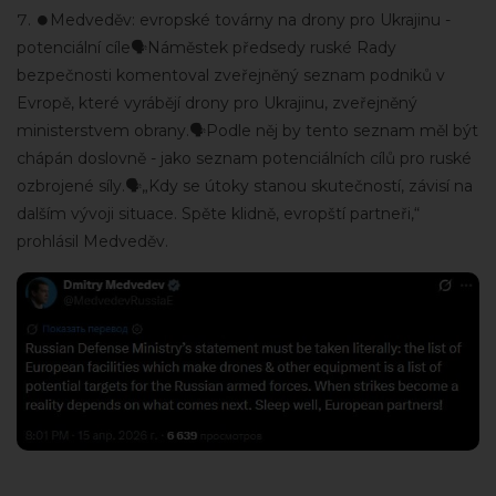
⏺️Medveděv: evropské továrny na drony pro Ukrajinu -
potenciální cíle🗣Náměstek předsedy ruské Rady
bezpečnosti komentoval zveřejněný seznam podniků v
Evropě, které vyrábějí drony pro Ukrajinu, zveřejněný
ministerstvem obrany.🗣Podle něj by tento seznam měl být
chápán doslovně - jako seznam potenciálních cílů pro ruské
ozbrojené síly.🗣„Kdy se útoky stanou skutečností, závisí na
dalším vývoji situace. Spěte klidně, evropští partneři,“
prohlásil Medveděv.