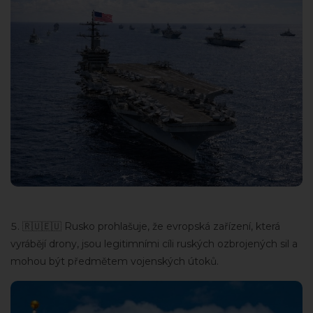
🇷🇺🇪🇺 Rusko prohlašuje, že evropská zařízení, která
vyrábějí drony, jsou legitimními cíli ruských ozbrojených sil a
mohou být předmětem vojenských útoků.