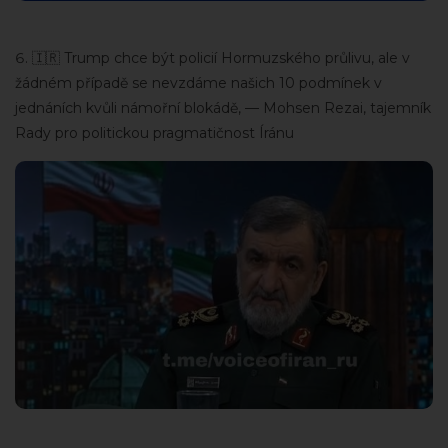
🇮🇷 Trump chce být policií Hormuzského průlivu, ale v
žádném případě se nevzdáme našich 10 podmínek v
jednáních kvůli námořní blokádě, — Mohsen Rezai, tajemník
Rady pro politickou pragmatičnost Íránu