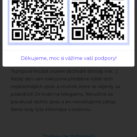
16.duben 2026
????Starmer Trumpovi: „Nebudu ustupovat!“Velká
Děkujeme, moc si vážíme vaší podpory!
Británie odmítá připojit se k válce proti Íránu navzdory
Trumpově hrozbě zrušení obchodní dohody me... |
Každý den vám exkluzivně přinášíme výběr těch
nejdůležitějších zpráv a novinek, které se objevily za
posledních 24 hodin na telegramu. Neručíme za
pravdivost těchto zpráv a ani neověřujeme zdroje.
Berte tedy tyto informace s rezervou.
Zprávy ze zahraničí