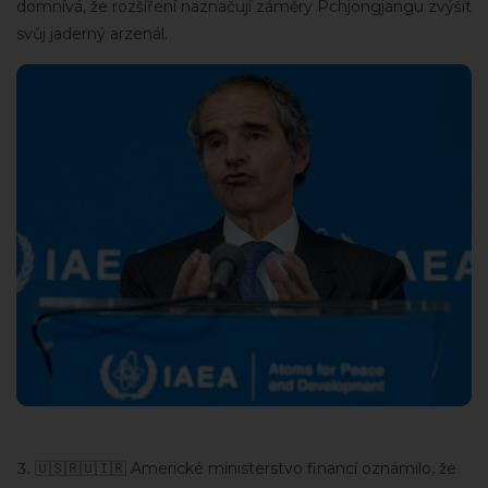
domnívá, že rozšíření naznačují záměry Pchjongjangu zvýšit
svůj jaderný arzenál.
🇺🇸🇷🇺🇮🇷 Americké ministerstvo financí oznámilo, že