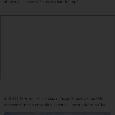
obnovuje sankce vůči ruské a íránské ropě.
🇺🇸🇮🇷 Americká armáda nařizuje letadlové lodi USS
Abraham Lincoln prosadit blokádu v Hormuzském průlivu.