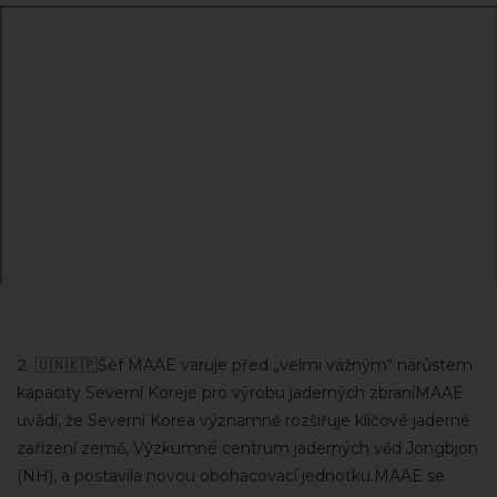
🇺🇳🇰🇵Šéf MAAE varuje před „velmi vážným“ nárůstem
kapacity Severní Koreje pro výrobu jaderných zbraníMAAE
uvádí, že Severní Korea významně rozšiřuje klíčové jaderné
zařízení země, Výzkumné centrum jaderných věd Jongbjon
(NH), a postavila novou obohacovací jednotku.MAAE se