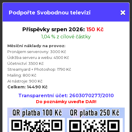
×
PŘIHLÁSIT
Podpořte Svobodnou televizi
Příspěvky srpen 2026:
150 Kč
Videa
Členství
Besedy
Audioknihy
1,04 % z cílové částky
Aktuality
Připravujeme
Telegram
Měsíční náklady na provoz:
Svobodná televize
>>
Všechny články
>>
Telegram
Pronájem serverovny: 3000 Kč
Údržba serveru a webu: 4500 Kč
Telegramové zprávy 16.duben 2026
Účetnictví: 3500 Kč
Streamyard + Photoshop: 1790 Kč
Mailing: 800 Kč
AI nástroje: 900 Kč
Celkem: 14490 Kč
Transparentní účet: 2603070277/2010
Do poznámky uveďte DAR!