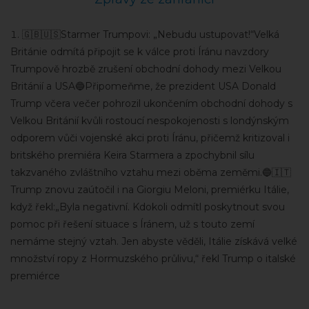
🇬🇧🇺🇸Starmer Trumpovi: „Nebudu ustupovat!“Velká
Británie odmítá připojit se k válce proti Íránu navzdory
Trumpově hrozbě zrušení obchodní dohody mezi Velkou
Británií a USA🔵Připomeňme, že prezident USA Donald
Trump včera večer pohrozil ukončením obchodní dohody s
Velkou Británií kvůli rostoucí nespokojenosti s londýnským
odporem vůči vojenské akci proti Íránu, přičemž kritizoval i
britského premiéra Keira Starmera a zpochybnil sílu
takzvaného zvláštního vztahu mezi oběma zeměmi.🔵🇮🇹
Trump znovu zaútočil i na Giorgiu Meloni, premiérku Itálie,
když řekl:„Byla negativní. Kdokoli odmítl poskytnout svou
pomoc při řešení situace s Íránem, už s touto zemí
nemáme stejný vztah. Jen abyste věděli, Itálie získává velké
množství ropy z Hormuzského průlivu,“ řekl Trump o italské
premiérce