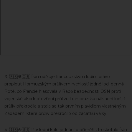
🇫🇷🚢🇮🇷 Írán uděluje francouzským lodím právo
proplout Hormuzským průlivem rychlostí jedné lodi denně.
Poté, co Francie hlasovala v Radě bezpečnosti OSN proti
vojenské akci k otevření průlivu.Francouzská nákladní loď již
průliv překročila a stala se tak prvním plavidlem vlastněným
Západem, které průliv překročilo od začátku války.
🇮🇷🖕🇺🇸 Poslední kolo jednání o příměří ztroskotalo.Írán