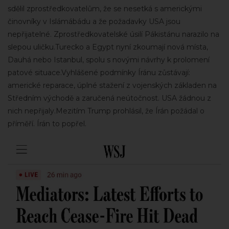
sdělil zprostředkovatelům, že se nesetká s americkými
činovníky v Islámábádu a že požadavky USA jsou
nepřijatelné. Zprostředkovatelské úsilí Pákistánu narazilo na
slepou uličku.Turecko a Egypt nyní zkoumají nová místa,
Dauhá nebo Istanbul, spolu s novými návrhy k prolomení
patové situace.Vyhlášené podmínky Íránu zůstávají:
americké reparace, úplné stažení z vojenských základen na
Středním východě a zaručená neútočnost. USA žádnou z
nich nepřijaly.Mezitím Trump prohlásil, že Írán požádal o
příměří. Írán to popřel.