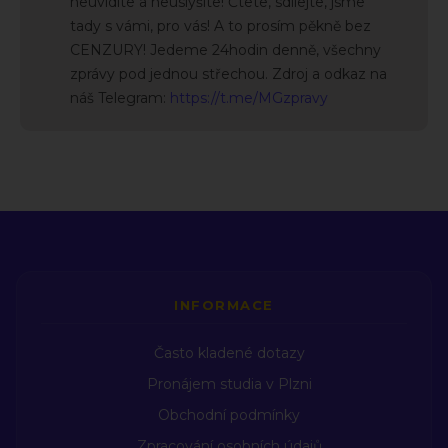
neuvidíte a neuslyšíte! Čtete, sdílejte, jsme
tady s vámi, pro vás! A to prosím pěkně bez
CENZURY! Jedeme 24hodin denně, všechny
zprávy pod jednou střechou. Zdroj a odkaz na
náš Telegram:
https://t.me/MGzpravy
INFORMACE
Často kladené dotazy
Pronájem studia v Plzni
Obchodní podmínky
Zpracování osobních údajů