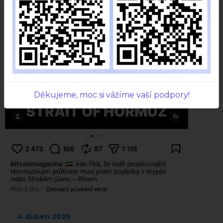
Děkujeme, moc si vážíme vaší podpory!
4.duben 2026