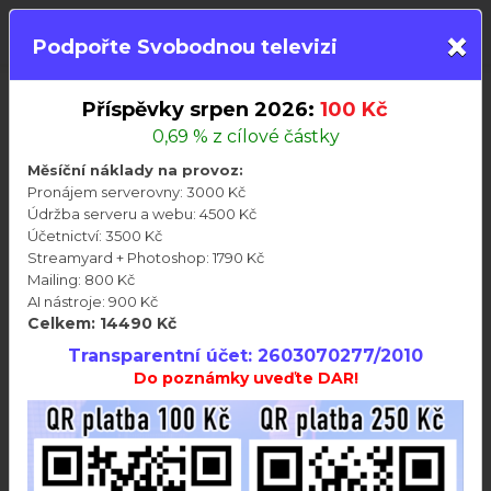
×
PŘIHLÁSIT
Podpořte Svobodnou televizi
Příspěvky srpen 2026:
100 Kč
Videa
Členství
Besedy
Audioknihy
0,69 % z cílové částky
Aktuality
Připravujeme
Telegram
Měsíční náklady na provoz:
Svobodná televize
>>
Všechny články
>>
Telegram
Pronájem serverovny: 3000 Kč
Údržba serveru a webu: 4500 Kč
Telegramové zprávy 4.duben 2026
Účetnictví: 3500 Kč
Streamyard + Photoshop: 1790 Kč
Mailing: 800 Kč
AI nástroje: 900 Kč
Celkem: 14490 Kč
Transparentní účet: 2603070277/2010
Do poznámky uveďte DAR!