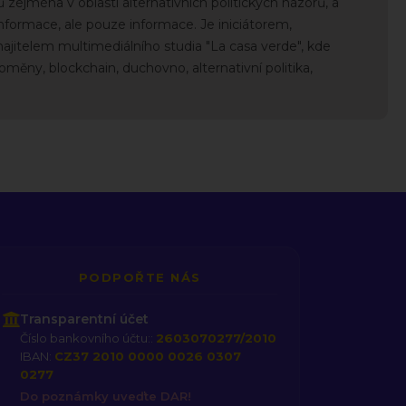
ejména v oblasti alternativních politických názorů, a
informace, ale pouze informace. Je iniciátorem,
itelem multimediálního studia "La casa verde", kde
oměny, blockchain, duchovno, alternativní politika,
PODPOŘTE NÁS
Transparentní účet
Číslo bankovního účtu::
2603070277/2010
IBAN:
CZ37 2010 0000 0026 0307
0277
Do poznámky uveďte DAR!