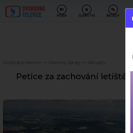
VIDEA
ČLENSTVÍ
BESEDY
Svobodná televize
>>
Všechny články
>>
Aktuality
Petice za zachování letiště