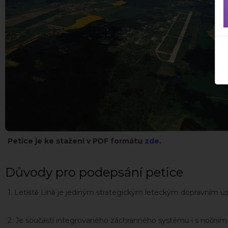
Petice je ke stažení v PDF formátu
zde
.
Důvody pro podepsání petice
1. Letiště Líně je jediným strategickým leteckým dopravním 
2. Je součástí integrovaného záchranného systému i s nočni