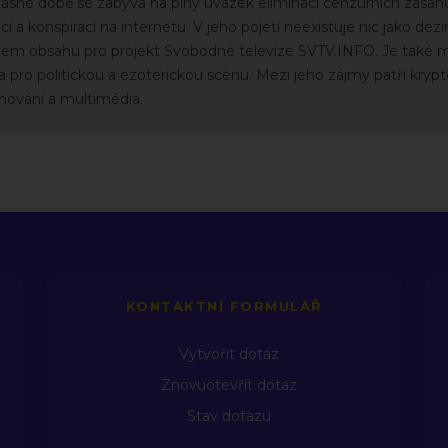
sné době se zabývá na plný úvazek eliminací cenzurních zásahů z
 a konspirací na internetu. V jeho pojetí neexistuje nic jako dez
m obsahu pro projekt Svobodné televize SVTV.INFO. Je také maj
ea pro politickou a ezoterickou scénu. Mezi jeho zájmy patří krypt
amování a multimédia.
KONTAKTNÍ FORMULÁŘ
Vytvořit dotaz
Znovuotevřít dotaz
Stav dotazu