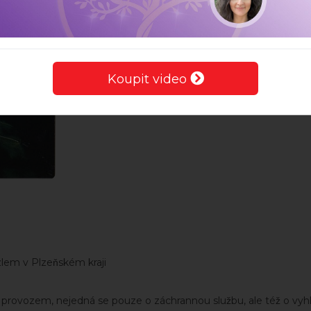
Koupit video
uzlem v Plzeňském kraji
́m provozem, nejedná se pouze o záchrannou službu, ale též o vyhl