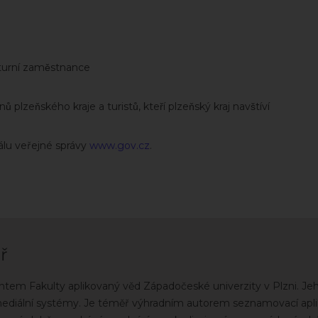
nturní zaměstnance
lzeňského kraje a turistů, kteří plzeňský kraj navštíví
álu veřejné správy
www.gov.cz
.
ř
ntem Fakulty aplikovaný věd Západočeské univerzity v Plzni. Jeh
mediální systémy. Je téměř výhradním autorem seznamovací apli