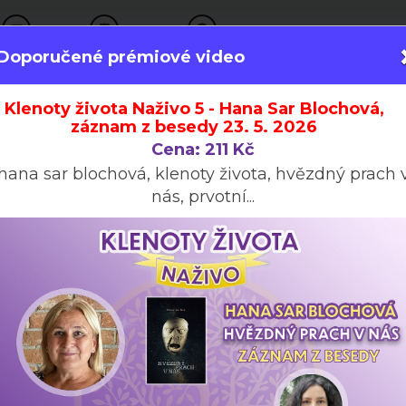
ČLÁNKY
PLATFORMY
INFORMACE
Doporučené prémiové video
Videa
Členství
Besedy
Audioknihy
Klenoty života Naživo 5 - Hana Sar Blochová,
záznam z besedy 23. 5. 2026
Cena: 211 Kč
Aktuality
Připravujeme
Telegram
hana sar blochová, klenoty života, hvězdný prach 
nás, prvotní...
 Líně a zastavení plánované výs
lokalitě
15.prosinec 2022
Prosíme diváky SVTV.INFO o vytištění petice p
sebrání co největšího počtu podpisů. Pro sběr 
kontaktujte na telefonním čísle +420608064064