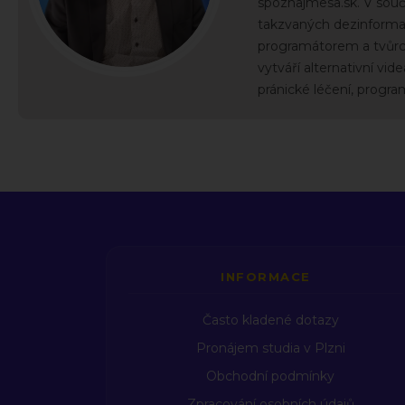
spoznajmesa.sk. V souča
takzvaných dezinformací
programátorem a tvůrce
vytváří alternativní vid
pránické léčení, progr
INFORMACE
Často kladené dotazy
Pronájem studia v Plzni
Obchodní podmínky
Zpracování osobních údajů