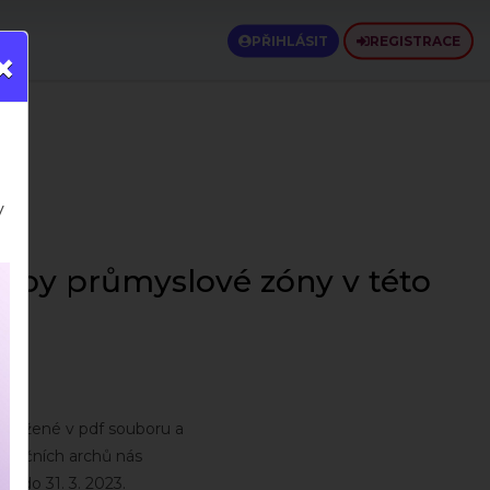
PŘIHLÁSIT
REGISTRACE
×
v
tavby průmyslové zóny v této
řiložené v pdf souboru a
petičních archů nás
 do 31. 3. 2023.