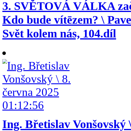
3. SVĚTOVÁ VÁLKA začala
Kdo bude vítēzem? \ Pavel
Svět kolem nás, 104.díl
01:12:56
Ing. Břetislav Vonšovský 